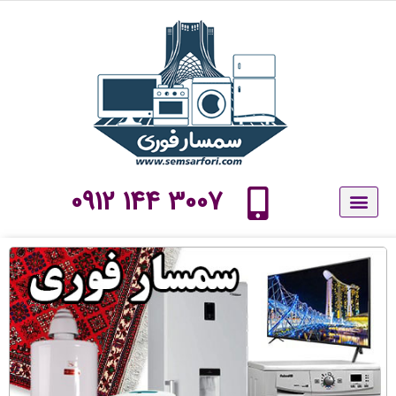
پرش
به
محتوا
3007 144 0912