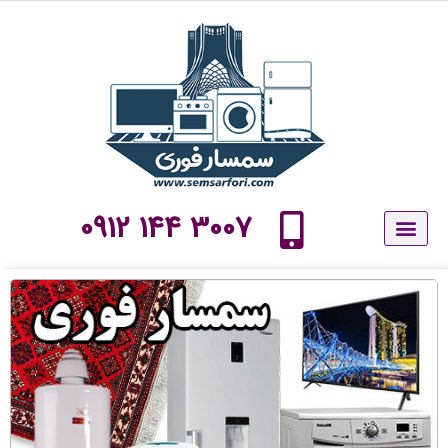
پرش
به
محتوا
3007 144 0912