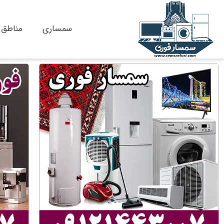
پرش
سمساری
مناطق
به
محتوا