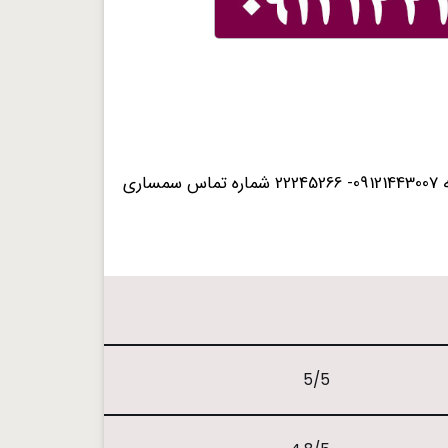
سمساری در خیابان بهشتی تهران خریدار لوازم وسایل دست دوم خانگی برقی گازی صوتی تصویری فرش دستباف داشتن مجوز از اتحادیه 09121443007- 22245266 شماره تماس سمساری
5/5