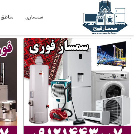
پرش
سمساری
مناطق
به
محتوا